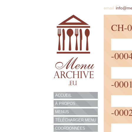
email
info@m
CH-0
-000
-000
ACCUEIL
À PROPOS
-000
MENUS
TÉLÉCHARGER MENU
COORDONNÉES