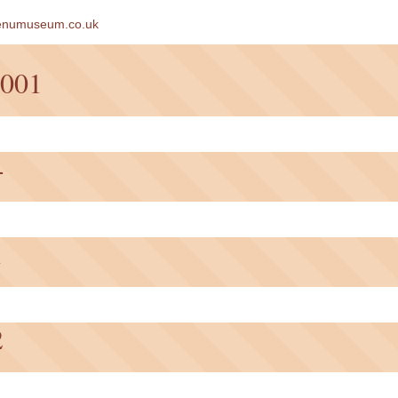
enumuseum.co.uk
001
4
1
2