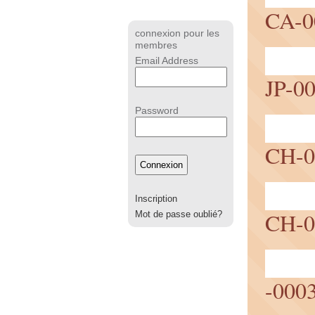
CA-0
connexion pour les
membres
Email Address
JP-0
Password
CH-0
Inscription
CH-0
Mot de passe oublié?
-000